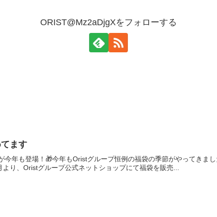
ORIST@Mz2aDjgXをフォローする
めてます
プ福袋が今年も登場！🎁今年もOristグループ恒例の福袋の季節がやってきま
より、Oristグループ公式ネットショップにて福袋を販売...
日