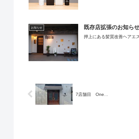
既存店拡張のお知ら
お知らせ
押上にある髪質改善ヘアエステ
7店舗目 One…