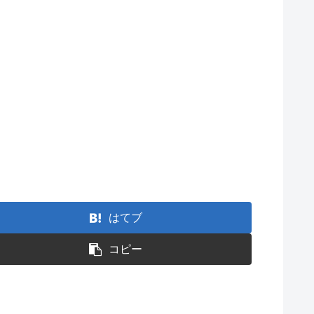
！
はてブ
コピー