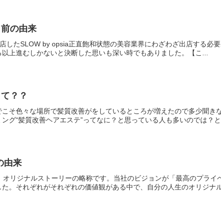
名前の由来
出店したSLOW by opsia正直飽和状態の美容業界にわざわざ出店す
以上進むしかないと決断した思いも深い時でもありました。【こ...
って？？
でこそ色々な場所で髪質改善がをしているところが増えたので多少聞きな
ング“髪質改善ヘアエステ”ってなに？と思っている人も多いのでは？と思
前の由来
来は、オリジナルストーリーの略称です。当社のビジョンが「最高のプラ
た。それぞれがそれぞれの価値観がある中で、自分の人生のオリジナルス