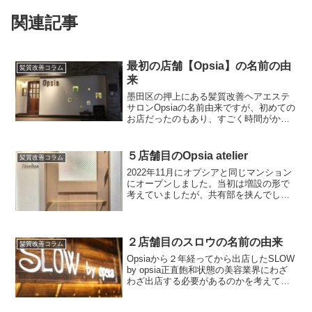
関連記事
最初の店舗【Opsia】の名前の由
髪質改善コラム
来
墨田区の押上にある髪質改善ヘアエステ
サロンOpsiaの名前由来ですが、初めての
お店だったのもあり、すごく時間がかか
ってしまい、ギリギリまで決まらなかっ
たのを思い出します。【ここから始まる
幸せ】から造った造語。OPEN→ドアを
５店舗目のOpsia atelier
髪質改善コラム
開けた瞬間、ここ...
2022年11月にオプシアと同じマンション
にオープンしました。当初は増設の形で
考えていましたが、共有部を挟んでしま
う為に別店舗として・・オプシアのお店
で席が埋まっていたり、混雑具合によっ
て使いわけています。
２店舗目のスロウの名前の由来
髪質改善コラム
Opsiaから２年経ってから出店したSLOW
by opsia正直飽和状態の美容業界にわざ
わざ出店する必要があるのかを考えて、
ものすごく悩んだ出店でもありました。
この頃から、出店する以上進むしかない