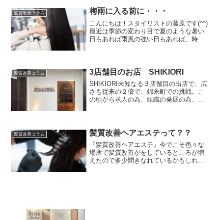
と決断した思いも深い時でもありまし
た。【こ...
梅雨に入る前に・・・
髪質改善コラム
こんにちは！スタイリストの藤原です(^^)
最近は季節の変わり目で夏のような暑い
日もあれば雨風の強い日もあれば、時期
外れの台風が発生したりと完全に天気に
振り回されていますね。。変わりやすい
天気だと髪の毛のうねり、もやもや、く
せ、アホ毛など色々...
3店舗目のお店 SHIKIORI
髪質改善コラム
SHIKIORI未知なる３店舗目の出店で、広
さも従来の２倍で、錦糸町での挑戦。こ
の頃から求人の為、組織の発展の為、ス
タッフの成長できる環境、福利厚生の為
など、何かの為に挑戦していく事を決め
た出店でした。当初の候補には、ＯＲＩ
ＧＡＭＩなどもあ...
髪質改善ヘアエステって？？
髪質改善コラム
『髪質改善ヘアエステ』今でこそ色々な
場所で髪質改善がをしているところが増
えたので多少聞きなれているかもしれま
せんが、オープンした2014年当初は、こ
の聞きなれないネーミング“髪質改善ヘア
エステ”ってなに？と思っている人も多い
のでは？と思って...