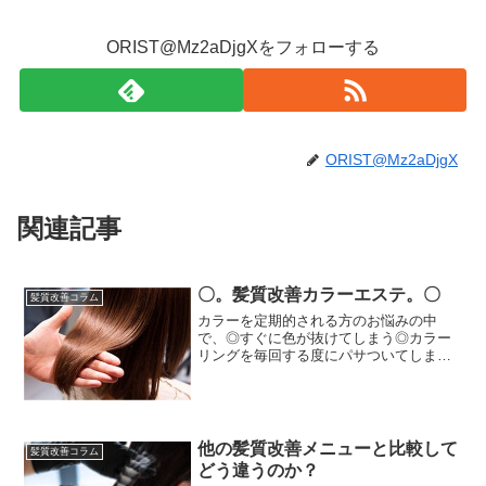
ORIST@Mz2aDjgXをフォローする
ORIST@Mz2aDjgX
関連記事
〇。髪質改善カラーエステ。〇
髪質改善コラム
カラーを定期的される方のお悩みの中
で、◎すぐに色が抜けてしまう◎カラー
リングを毎回する度にパサついてしまう
◎カラーした後に数日後、髪の質感が悪
くなるなどが多いかと思います！通常カ
ラーリングをする際は、髪の毛のキュー
ティクルを開き、色素だけを...
他の髪質改善メニューと比較して
髪質改善コラム
どう違うのか？