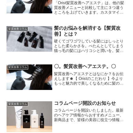
「Orist髪質改善ヘアエステ」は、他の髪
質改善メニューと比較して主に３つ違う
ところを上げていきます。カスタマイズ
性：顧客一人ひとりに合わせたオーダー
メイドの施術を提供します。髪質や悩み
に応じてトリートメントやカラー、パー
髪のお悩みを解消する【髪質改
髪質改善コラム
マを組み合わせ、最...
善】とは？
硬くてゴワゴワしている髪にはしっとり
とした柔らかさを。ぺたんとしてしまう
猫っ毛の髪にはハリコシと潤いを。髪質
改善とは、髪質の根本的な悩みを改善す
るメソッド（方式）です。プロの髪質改
善プランナーが丁寧なカウンセリングを
〇。髪質改善ヘアエステ。〇
髪質改善コラム
行い、お客様一人ひとりの...
髪質改善ヘアエステとはなにか？をお伝
えします☻【 Oristのこだわり 】今より
もっと魅力的で美しくなるために髪のエ
ステを始めてみませんか？Orist亀戸はお
客様のヘアアドバイザーとして、お一人
おひとりに適した"オーダーメイドの髪質
改善計画...
コラムページ開設のお知らせ
髪質改善コラム
コラムページを開設いたしました。最新
のヘアケア情報からおすすめメニュー、
新商品まで、皆様の美容に役立つ情報を
随時更新いたしますので、是非ご確認く
ださい！