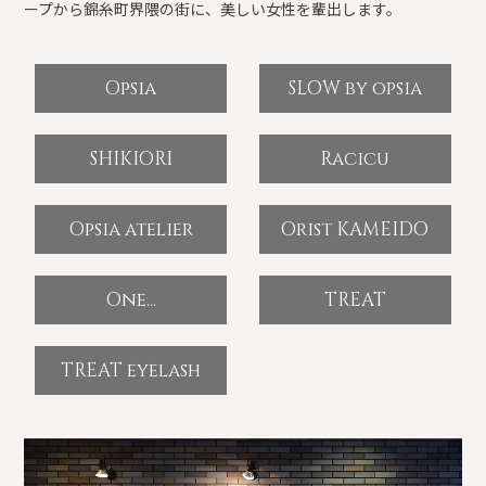
ープから錦糸町界隈の街に、美しい女性を輩出します。
Opsia
SLOW by opsia
SHIKIORI
Racicu
Opsia atelier
Orist KAMEIDO
One...
TREAT
TREAT eyelash