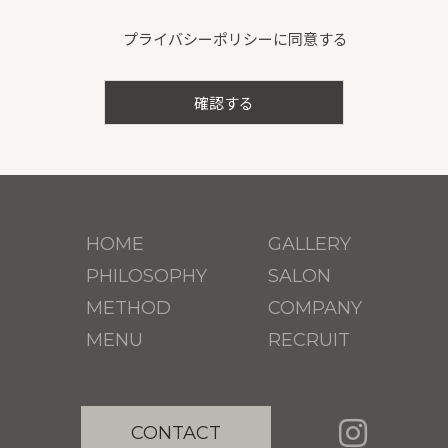
個人情報の管理
プライバシーポリシーに同意する
当社は、お客さまの個人情報を正確かつ最新の状態に
保ち、個人情報への不正アクセス・紛失・破損・改ざ
ん・漏洩などを防止するため、セキュリティシステム
の維持・管理体制の整備・社員教育の徹底等の必要な
措置を講じ、安全対策を実施し個人情報の厳重な管理
を行ないます。
個人情報の利用目的
HOME
GALLERY
PHILOSOPHY
SALON
お客さまからお預かりした個人情報は、当社からのご
連絡や業務のご案内やご質問に対する回答として、電
METHOD
COMPANY
子メールや資料のご送付に利用いたします。
MENU
RECRUIT
個人情報の第三者への開示・提供の禁止
当社は、お客さまよりお預かりした個人情報を適切に
CONTACT